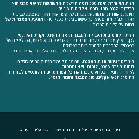
חזית
מאווררת הינה טכנולוגיה חדשנית המשמשת לחיפוי מבני חוץ
כבידוד והגנה מפני גורמי אקלים חיצוניים.
חזיתות מאווררות מרמזות על נוכחות של פער אוויר מיוחד בעיצובן, שבזכותו
האוויר יכול לחדור פנימה בחופשיות, בזכות טכנולוגיה זו
מונעת הצטברות של
לחות
על הקירות המבנה.
חזית דקורטיבית מעניקה למבנה מראה חדשני, יוקרתי ואלגנטי.
לכן, נמליץ מכל הלב לעבוד תחת תכניות אדריכליות מפורטות, ועד לירידה של
הפרטים והמחברים הקטנים ביותר בפרויקט.
אדריכלים ומעצבים, החברה שלנו תשמח לעזור בכל שלב וילוו אתכם יד ביד.
חומרים לגימור חזית המבנה:
החומרים לגימור חזיתות מבנים כוללים:
לוחות פייבר צמנט, לוחות HPL ומתכות.
לאחר דיוק וביקור בפרויקט
נבחן את כל הפרמטרים הרלוונטיים לבחירת
החומר: תנאי אקלים, סוג המבנה וחומרי הגמר.
בית
פרויקטים ואדריכלות
הנבחרת שלנו
קצת עלינו
עוד