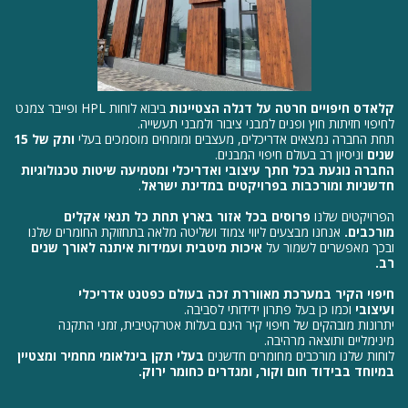
קלאדס
חיפו
יים חרטה על דגלה הצטיינות
ביבוא לוחות HPL ופייבר צמנט
לחיפוי חזיתות חוץ ופנים למבני ציבור ולמבני תעשייה.
תחת החברה נמצאים אדריכלים, מעצבים ומומחים מוסמכים בעלי
ותק של
15
שנים
וניסיון רב בעולם חיפוי המבנים.
החברה נוגעת בכל חתך עיצובי ואדריכלי ומטמיעה שיטות טכנולוגיות
חדשניות ומורכבות בפרויקטים במדינת ישראל
.
הפרויקטים שלנו
פרוסים ב
כל אזור בארץ תחת כל תנאי אקלים
מורכבים.
אנחנו מבצעים ליווי צמוד ושליטה מלאה בתחזוקת החומרים שלנו
ובכך מאפשרים לשמור על
איכות מיטבית ו
עמידות איתנה לאורך שנים
רב.
חיפוי הקיר במערכת מאווררת זכה בעולם כפטנט אדריכלי
ועיצובי
וכמו כן בעל פתרון ידידותי לסביבה.
יתרונות מובהקים של חיפוי קיר הינם בעלות אטרקטיבית, זמני התקנה
מינימליים ותוצאה מרהיבה.
לוחות שלנו מורכבים מחומרים חדשנים
בעלי תקן בינלאומי מחמיר ומצטיין
במיוחד בבידוד חום וקור, ומגדרים כחומר ירוק.