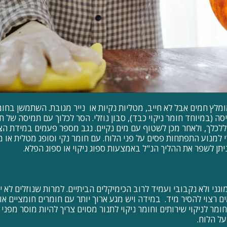
לץ חמים אבל לא חייב, מטליות נקיות או נייר מגובת. השתמשן בחומר 
 (במיוחד חומר ניקוי כבד), סבון נוזלי. הסר לכלוך עם תמיסה של חומר
לכלך, ולאחר מכן לשטוף עם מים נקיים. נגב מספר פעמים במידת הצו
 למנוע התפתחות פסים על פני הלוח. עם חומר נקי וסופג מטלית או מג
תן לשפר את ההליך הנ"ל באמצעות ספוג ניקוי או ספוג הפלא.
מר הומוגני ולא נקבובי ועמיד לרוב הכימיקלים הביתיים. למרות שנוזלים לא 
ם רצוי להסיר מיד. במידה ויש מגע ארוך יותר עם חומרים חומציים או תו
חומר לניקוי שירותים וחומר ניקוי לתנור מסוים צריך להיות מוסר מפנ
ל הלוח.