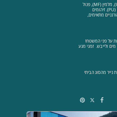
דוגמה לדבקים עם 2 רכיבים הם שרפי עיבוי (דבקים) המבוססים על פורמלדהיד, אוריאה (UF), מלמין (MF), פנול
(PF) ורסורצינול. דוגמאות לתגובה המערכות הן שרף אפוקסי, פוליאסטר בלתי רווי ופוליאוריתן (PU). זיהומים
ם ממיסים אורגניים מתאימים,
ת על פני המשטח!
מים ולייבש. זמני מגע
 נייר מהסוג הביתי