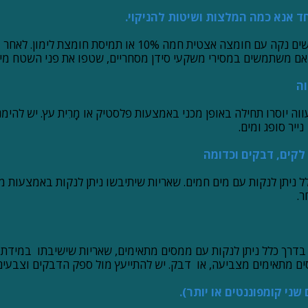
ד אנא כמה המלצות ושיטות להניקוי.
משקע סידן יוצר מים קשים נקה עם חומצה אצטית חמה 10% או תמיס
 אם משתמשים במסירי משקעי סידן מסחריים, שטפו את פני השטח מיד
וה
ווה יוסרו תחילה באופן מכני באמצעות פלסטיק או
מָרִית
עץ. יש להימ
ייר סופג ומים.
לקים, דבקים וכדומה
ל ניתן לנקות עם מים חמים. שאריות שיתיבשו ניתן לנקות באמצעות מ
ר.
בדרך כלל ניתן לנקות עם ממסים מתאימים, שאריות שישיבתו במידת 
ים מתאימים מצביעה, או דבק. יש להתייעץ מול ספק הדבקים וצבעים
 שני קומפוננטים או יותר).